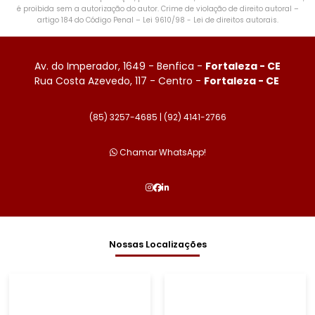
é proibida sem a autorização do autor. Crime de violação de direito autoral –
artigo 184 do Código Penal –
Lei 9610/98 - Lei de direitos autorais
.
Av. do Imperador, 1649 - Benfica -
Fortaleza - CE
Rua Costa Azevedo, 117 - Centro -
Fortaleza - CE
(85) 3257-4685 |
(92) 4141-2766
Chamar WhatsApp!
Nossas Localizações