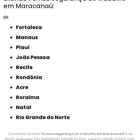
em Maracanaú:
BR
Fortaleza
Manaus
Piauí
João Pessoa
Recife
Rondônia
Acre
Roraima
Natal
Rio Grande do Norte
O conteúdo do texto "
Pcmso segurança do trabalho em Maracanaú
" é de
direito reservado. Sua reprodução, parcial ou total, mesmo citando nossos links,