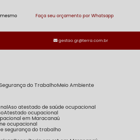
a mesmo
Faça seu orçamento por Whatsapp
257-4685
(92) 4141-2766
gestao.gr@terra.com.br
e Segurança do Trabalho
Meio Ambiente
onal
Aso atestado de saúde ocupacional
so
Atestado ocupacional
cupacional em Maracanaú
iene ocupacional
a e segurança do trabalho