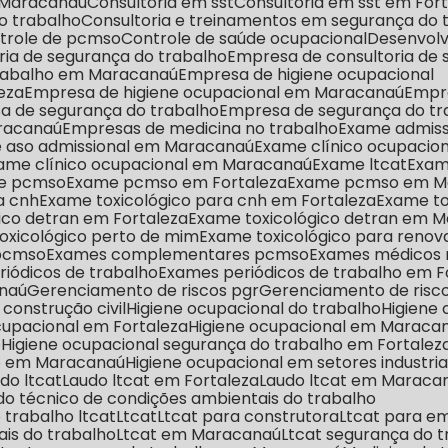
m Maracanaú
Consultoria em sst
Consultoria em sst em For
o trabalho
Consultoria e treinamentos em segurança do 
ntrole de pcmso
Controle de saúde ocupacional
Desenvo
ria de segurança do trabalho
Empresa de consultoria de
trabalho em Maracanaú
Empresa de higiene ocupacional
eza
Empresa de higiene ocupacional em Maracanaú
Empr
a de segurança do trabalho
Empresa de segurança do tr
aracanaú
Empresas de medicina no trabalho
Exame admiss
e aso admissional em Maracanaú
Exame clínico ocupacio
xame clínico ocupacional em Maracanaú
Exame ltcat
Exa
me pcmso
Exame pcmso em Fortaleza
Exame pcmso em M
a cnh
Exame toxicológico para cnh em Fortaleza
Exame t
gico detran em Fortaleza
Exame toxicológico detran em 
toxicológico perto de mim
Exame toxicológico para reno
 pcmso
Exames complementares pcmso
Exames médicos 
riódicos de trabalho
Exames periódicos de trabalho em F
anaú
Gerenciamento de riscos pgr
Gerenciamento de risc
 construção civil
Higiene ocupacional do trabalho
Higien
ocupacional em Fortaleza
Higiene ocupacional em Maraca
o
Higiene ocupacional segurança do trabalho em Fortalez
ho em Maracanaú
Higiene ocupacional em setores industria
udo ltcat
Laudo ltcat em Fortaleza
Laudo ltcat em Maraca
udo técnico de condições ambientais do trabalho
 trabalho ltcat
Ltcat
Ltcat para construtora
Ltcat para e
ais do trabalho
Ltcat em Maracanaú
Ltcat segurança do 