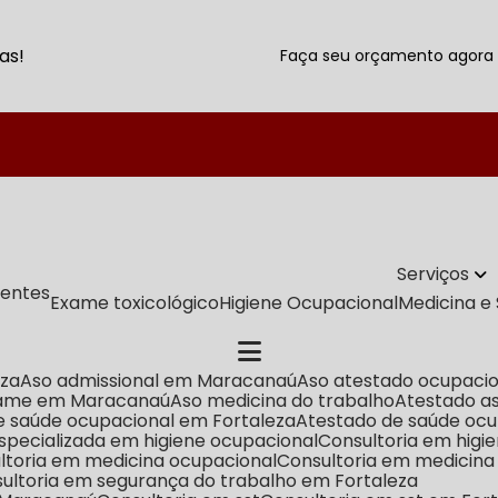
as!
Faça seu orçamento agor
(85) 3
Serviços
lientes
exame toxicológico
Higiene Ocupacional
Medicina 
eza
Aso admissional em Maracanaú
Aso atestado ocupaci
xame em Maracanaú
Aso medicina do trabalho
Atestado a
de saúde ocupacional em Fortaleza
Atestado de saúde o
 especializada em higiene ocupacional
Consultoria em hig
ultoria em medicina ocupacional
Consultoria em medicin
sultoria em segurança do trabalho em Fortaleza