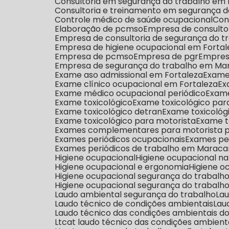
Consultoria em segurança do trabalho e
Consultoria e treinamento em segurança d
Controle médico de saúde ocupacional
Co
Elaboração de pcmso
Empresa de consulto
Empresa de consultoria de segurança do 
Empresa de higiene ocupacional em Fortal
Empresa de pcmso
Empresa de pgr
Empres
Empresa de segurança do trabalho em M
Exame aso admissional em Fortaleza
Exam
Exame clínico ocupacional em Fortaleza
E
Exame médico ocupacional periódico
Exa
Exame toxicológico
Exame toxicológico par
Exame toxicológico detran
Exame toxicoló
Exame toxicológico para motorista
Exame 
Exames complementares para motorista
Exames periódicos ocupacionais
Exames pe
Exames periódicos de trabalho em Marac
Higiene ocupacional
Higiene ocupacional na
Higiene ocupacional e ergonomia
Higiene 
Higiene ocupacional segurança do trabalh
Higiene ocupacional segurança do trabal
Laudo ambiental segurança do trabalho
La
Laudo técnico de condições ambientais
La
Laudo técnico das condições ambientais do
Ltcat laudo técnico das condições ambient