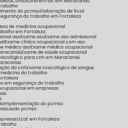
taleza
Consultoria em sst em Maracanaú
trabalho
lvimento do pcmso
Elaboração de ltcat
 segurança do trabalho em Fortaleza
esa de medicina ocupacional
abalho em Fortaleza
ional aso
Exame aso
Exame aso admissional
nal
Exame clínico ocupacional com aso
me médico aso
Exame médico ocupacional
aracanaú
Exame de saúde ocupacional
oxicológico para cnh em Maracanaú
Maracanaú
vação da cnh
Exame toxicológico de sangue
medicina do trabalho
ortaleza
os em segurança do trabalho
e ocupacional em empresas
naú
a
is
Implementação do pcmso
naú
Laudo pcmso
mpresas
Ltcat em Fortaleza
trabalho