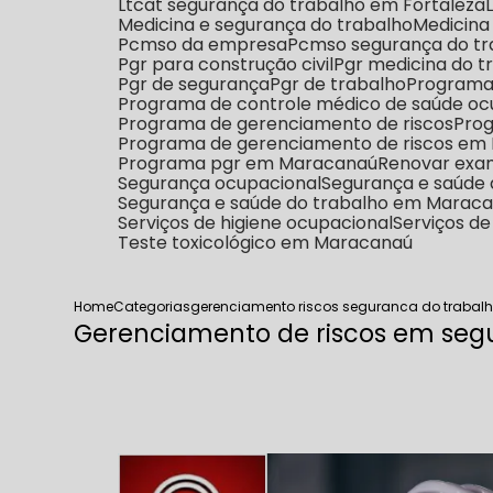
Ltcat segurança do trabalho em Fortaleza
Medicina e segurança do trabalho
Medicin
Pcmso da empresa
Pcmso segurança do t
Pgr para construção civil
Pgr medicina do t
Pgr de segurança
Pgr de trabalho
Programa
Programa de controle médico de saúde oc
Programa de gerenciamento de riscos
Pro
Programa de gerenciamento de riscos e
Programa pgr em Maracanaú
Renovar exa
Segurança ocupacional
Segurança e saúde
Segurança e saúde do trabalho em Marac
Serviços de higiene ocupacional
Serviços d
Teste toxicológico em Maracanaú
Home
Categorias
gerenciamento riscos seguranca do trabal
Gerenciamento de riscos em seg