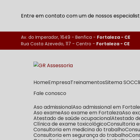
Entre em contato com um de nossos especialist
Av. do Imperador, 1649 - Benfica -
Fortaleza - CE
Rua Costa Azevedo, 117 - Centro -
Fortaleza - CE
Home
Empresa
Treinamentos
Sitema SOC
C
Fale conosco
Aso admissional
Aso admissional em Fortal
Aso exame
Aso exame em Fortaleza
Aso e
Atestado de saúde ocupacional
Atestado 
Clínica de exame toxicológico
Consultoria
Consultoria em medicina do trabalho
Cons
Consultoria em segurança do trabalho
Con