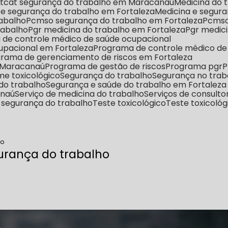
Ltcat segurança do trabalho em Maracanaú
Medicina do
a e segurança do trabalho em Fortaleza
Medicina e segu
rabalho
Pcmso segurança do trabalho em Fortaleza
Pcms
rabalho
Pgr medicina do trabalho em Fortaleza
Pgr medi
 de controle médico de saúde ocupacional
upacional em Fortaleza
Programa de controle médico d
grama de gerenciamento de riscos em Fortaleza
m Maracanaú
Programa de gestão de riscos
Programa pgr
me toxicológico
Segurança do trabalho
Segurança no tra
 do trabalho
Segurança e saúde do trabalho em Fortaleza
anaú
Serviço de medicina do trabalho
Serviços de consult
e segurança do trabalho
Teste toxicológico
Teste toxicoló
ho
urança do trabalho