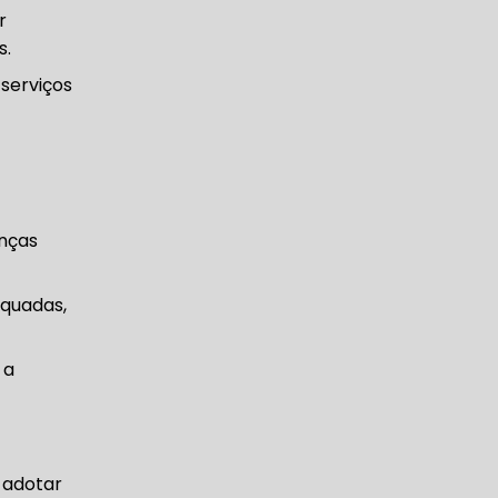
r
s.
serviços
enças
equadas,
 a
 adotar