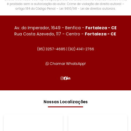
é proibida sem a autorização do autor. Crime de violação de direito autoral –
artigo 184 do Código Penal –
Lei 9610/98 - Lei de direitos autorais
.
Av. do Imperador, 1649 - Benfica -
Fortaleza - CE
Rua Costa Azevedo, 117 - Centro -
Fortaleza - CE
(85) 3257-4685 |
(92) 4141-2766
Chamar WhatsApp!
Nossas Localizações