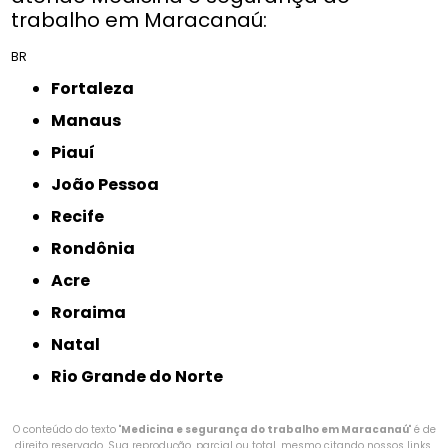
trabalho em Maracanaú:
BR
Fortaleza
Manaus
Piauí
João Pessoa
Recife
Rondônia
Acre
Roraima
Natal
Rio Grande do Norte
O conteúdo do texto "
Medicina e segurança do trabalho em Maracanaú
" é de
direito reservado. Sua reprodução, parcial ou total, mesmo citando nossos links,